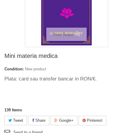
View larger
Mini materia medica
Condition:
New product
Plata: card sau transfer bancar in RON/€.
139
Items
Tweet
Share
Google+
Pinterest
Send to a friend