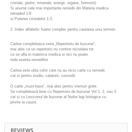
cristale, pietre, minerale, energii, organe, hormoni).
Si anume cele mai importante remedii din Materia medica
reloaded 1-8
si Puterea cristalelor 1-3.
2. Index alfabetic foarte complex pentru cautarea unui termen
Cartea completeaza seria „Repertoriu de buzunar”,
mai ales ca un repertoriu nu contine niciodata tot
ce se afla in materica medica si nici nu poate
reda esenta remediilor.
Cartea este utila celor care nu au nicio carte cu remedii,
cat si pentru studiu, calatorii, concedii
O carte „must-have”, mai ales pentru vremuri grele.
Se completează bine cu Repertoriu de buzunar Vol 1, 2, sau 3
cat si cu Lexiconul de buzunar al Noilor legi biologice cu
privire la cauze.
REVIEWS