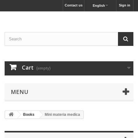
Contact us
Sign in
English
Cart
(empty)
MENU
Books
Mini materia medica