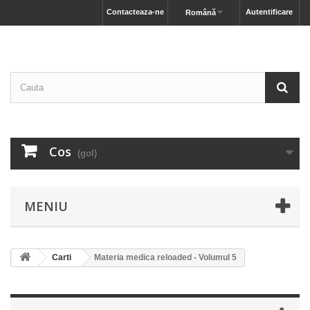
Contacteaza-ne
Autentificare
Română
Cos
(gol)
MENIU
Carti
Materia medica reloaded - Volumul 5