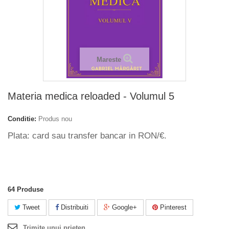
Mareste
Materia medica reloaded - Volumul 5
Conditie:
Produs nou
Plata: card sau transfer bancar in RON/€.
64
Produse
Tweet
Distribuiti
Google+
Pinterest
Trimite unui prieten